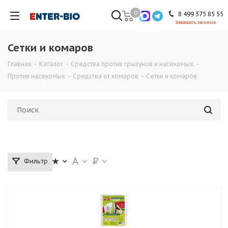
0
8 499 375 85 55
Заказать звонок
Сетки и комаров
Главная
-
Каталог
-
Средства против грызунов и насекомых
-
Против насекомых
-
Средства от комаров
-
Сетки и комаров
Фильтр