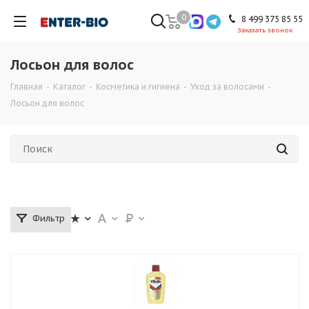
0
8 499 375 85 55
Заказать звонок
Лосьон для волос
Главная
-
Каталог
-
Косметика и гигиена
-
Уход за волосами
-
Лосьон для волос
Фильтр