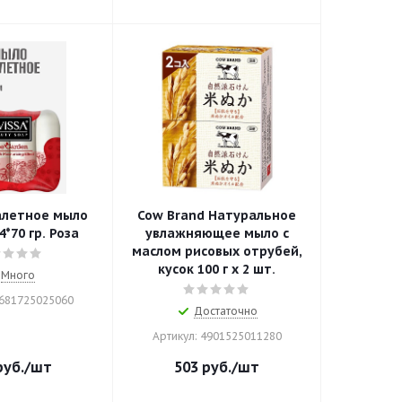
алетное мыло
Cow Brand Натуральное
4*70 гр. Роза
увлажняющее мыло с
маслом рисовых отрубей,
кусок 100 г х 2 шт.
Много
8681725025060
Достаточно
Артикул: 4901525011280
уб.
/шт
503
руб.
/шт