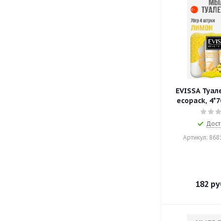
EVISSA Туал
ecopack, 4*7
Дост
Артикул: 86
182
ру