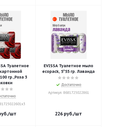
SSA Туалетное
EVISSA Туалетное мыло
 картонной
ecopack, 5*55 гр. Лаванда
100 гр.,Роза 3
аковки
Достаточно
Артикул: 8681725022861
статочно
681725022601x3
уб.
/шт
226
руб.
/шт