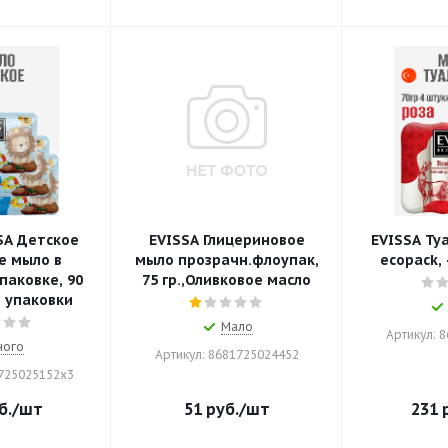
SA Детское
EVISSA Глицериновое
EVISSA Ту
е мыло в
мыло прозрачн.флоупак,
ecopack, 
паковке, 90
75 гр.,Оливковое масло
3 упаковки
Мало
Артикул: 
ного
Артикул: 8681725024452
1725025152x3
б.
/шт
51
руб.
/шт
231
р