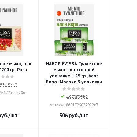
ное мыло, пвх
НАБОР EVISSA Туалетное
*200 гр. Роза
мыло в картонной
упаковке, 125 гр.,Алоэ
Вера+Молоко 3 упаковки
статочно
8681725025206
Достаточно
Артикул: 8681725022922x3
уб.
/шт
306
руб.
/шт