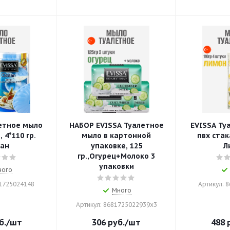
етное мыло
НАБОР EVISSA Туалетное
EVISSA Ту
 4*110 гр.
мыло в картонной
пвх стака
ан
упаковке, 125
Л
гр.,Огурец+Молоко 3
упаковки
ного
81725024148
Артикул: 
Много
Артикул: 8681725022939x3
б.
/шт
306
руб.
/шт
488
р