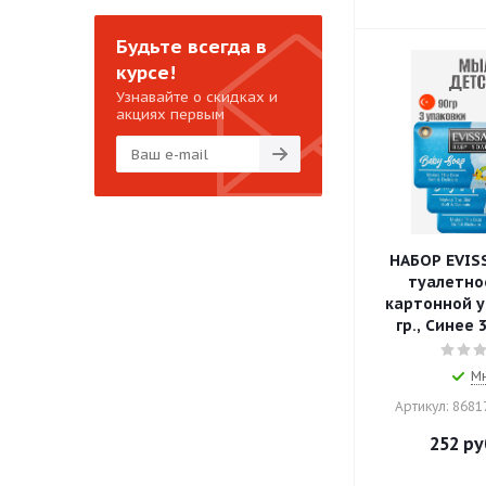
Будьте всегда в
курсе!
Узнавайте о скидках и
акциях первым
НАБОР EVIS
туалетно
картонной у
гр., Синее 
М
Артикул: 868
252
ру