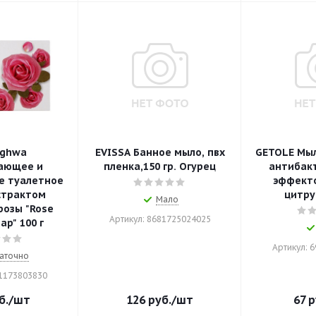
nghwa
EVISSA Банное мыло, пвх
GETOLE Мыл
ающее и
пленка,150 гр. Огурец
антибак
 туалетное
эффект
страктом
цитрус
Мало
розы "Rose
Артикул: 8681725024025
ap" 100 г
Артикул: 
аточно
01173803830
б.
/шт
126
руб.
/шт
67
р