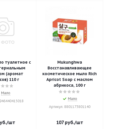
о туалетное с
Mukunghwa
териальным
Восстанавливающее
ом (аромат
косметическое мыло Rich
ов) 110 г
Apricot Soap с маслом
абрикоса, 100 г
Мало
Мало
6946440415018
Артикул: 8801173801140
уб.
/шт
107
руб.
/шт