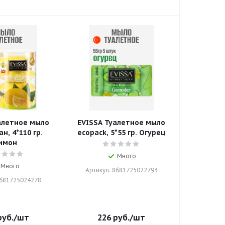
алетное мыло
EVISSA Туалетное мыло
н, 4*110 гр.
ecopack, 5*55 гр. Огурец
имон
Много
Много
Артикул: 8681725022793
8681725024278
уб.
/шт
226
руб.
/шт