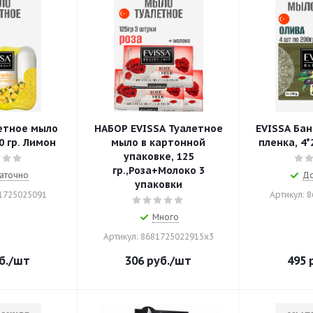
етное мыло
НАБОР EVISSA Туалетное
EVISSA Бан
0 гр. Лимон
мыло в картонной
пленка, 4*
упаковке, 125
гр.,Роза+Молоко 3
аточно
До
упаковки
81725025091
Артикул: 
Много
Артикул: 8681725022915x3
б.
/шт
306
руб.
/шт
495
р