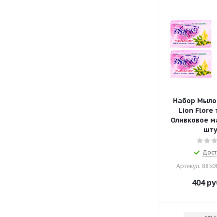
Набор Мыло
Lion Flore
Оливковое ма
шту
Дост
Артикул: 885
404
ру