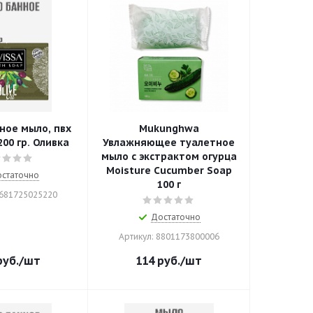
ное мыло, пвх
Mukunghwa
200 гр. Оливка
Увлажняющее туалетное
мыло с экстрактом огурца
Moisture Cucumber Soap
статочно
100 г
8681725025220
Достаточно
Артикул: 8801173800006
уб.
/шт
114
руб.
/шт