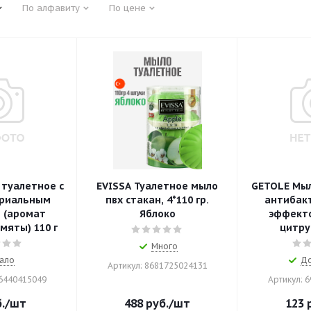
По алфавиту
По цене
туалетное с
EVISSA Туалетное мыло
GETOLE Мыл
риальным
пвх стакан, 4*110 гр.
антибак
 (аромат
Яблоко
эффект
мяты) 110 г
цитрус
Много
ало
До
Артикул: 8681725024131
46440415049
Артикул: 
.
/шт
488
руб.
/шт
123
р