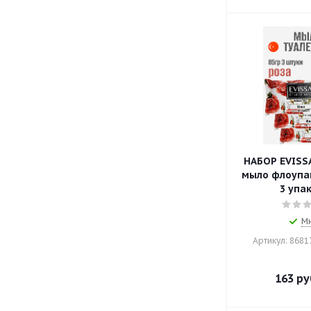
НАБОР EVISS
мыло флоупак,
3 упа
М
Артикул: 868
163
ру