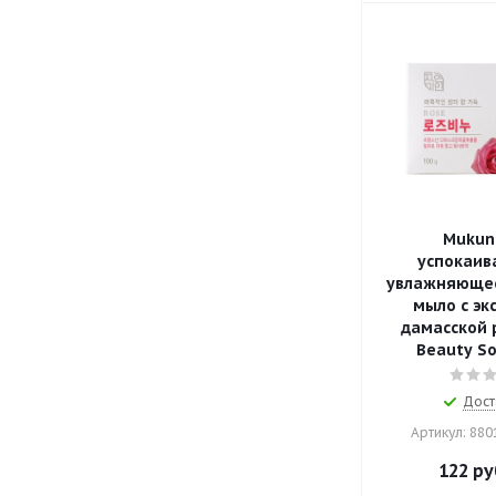
Muku
успокаив
увлажняющее
мыло с эк
дамасской 
Beauty So
Дост
Артикул: 88
122
ру