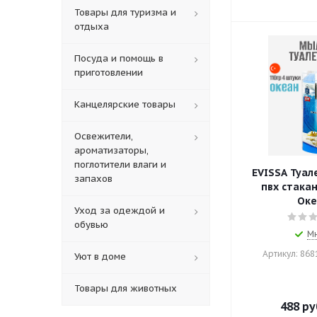
Товары для туризма и
отдыха
Посуда и помощь в
приготовлении
Канцелярские товары
Освежители,
ароматизаторы,
поглотители влаги и
EVISSA Туал
запахов
пвх стакан,
Оке
Уход за одеждой и
обувью
М
Артикул: 86
Уют в доме
Товары для животных
488
ру