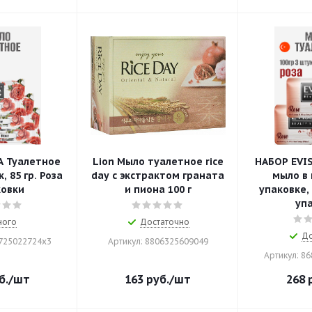
A Туалетное
Lion Mыло туалетное rice
НАБОР EVI
 85 гр. Роза
day с экстрактом граната
мыло в
ковки
и пиона 100 г
упаковке, 
уп
ного
Достаточно
До
1725022724x3
Артикул: 8806325609049
Артикул: 8
б.
/шт
163
руб.
/шт
268
р