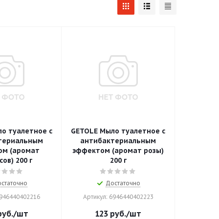
о туалетное с
GETOLE Мыло туалетное с
териальным
антибактериальным
ом (аромат
эффектом (аромат розы)
ов) 200 г
200 г
статочно
Достаточно
6946440402216
Артикул: 6946440402223
уб.
/шт
123
руб.
/шт