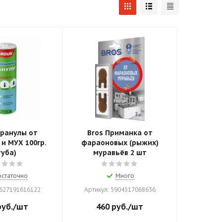
гранулы от
Bros Приманка от
УХ 100гр.
фараоновых (рыжих)
туба)
муравьёв 2 шт
статочно
Много
4627191616122
Артикул: 5904517068636
уб.
/шт
460
руб.
/шт