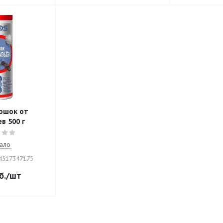
ошок от
в 500 г
ало
04517347175
б.
/шт