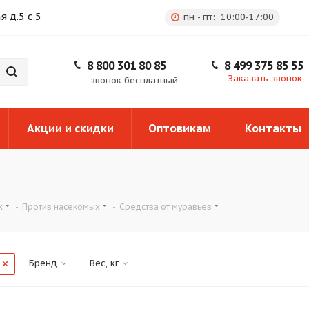
 д.5 с.5
пн - пт: 10:00-17:00
8 800 301 80 85
8 499 375 85 55
Заказать звонок
звонок бесплатный
Акции и скидки
Оптовикам
Контакты
х
-
Против насекомых
-
Средства от муравьев
Бренд
Вес, кг