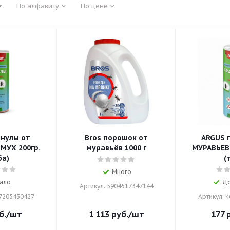
По алфавиту
По цене
анулы от
Bros порошок от
ARGUS 
 200гр.
муравьёв 1000 г
МУРАВЬЕВ и М
ба)
(
Много
ало
До
Артикул: 5904517347144
87205430427
Артикул: 
б.
/шт
1 113
руб.
/шт
177
р