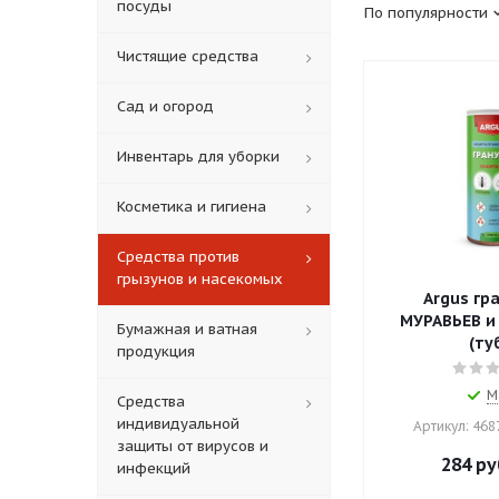
посуды
По популярности
Чистящие средства
Сад и огород
Инвентарь для уборки
Косметика и гигиена
Средства против
грызунов и насекомых
Argus гр
МУРАВЬЕВ и МУХ
Бумажная и ватная
(ту
продукция
М
Средства
индивидуальной
Артикул: 46
защиты от вирусов и
284
ру
инфекций