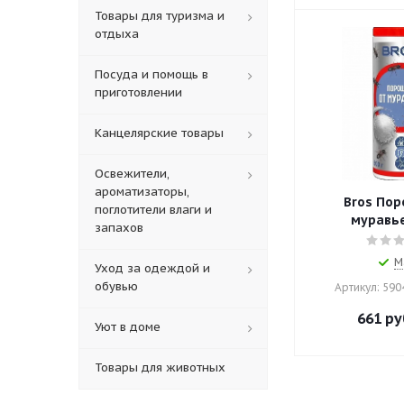
Товары для туризма и
отдыха
Посуда и помощь в
приготовлении
Канцелярские товары
Освежители,
ароматизаторы,
Bros Пор
поглотители влаги и
муравье
запахов
М
Уход за одеждой и
обувью
Артикул: 59
661
ру
Уют в доме
Товары для животных