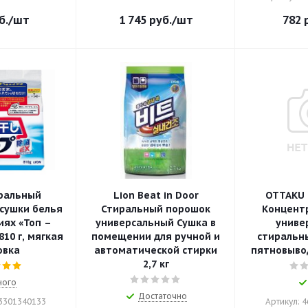
б.
/шт
1 745
руб.
/шт
782
р
ральный
Lion Beat in Door
OTTAKU 
сушки белья
Стиральный порошок
Концент
ях «Топ –
универсальный Сушка в
униве
810 г, мягкая
помещении для ручной и
стиральн
овка
автоматической стирки
пятновывод
2,7 кг
ного
Достаточно
03301340133
Артикул: 