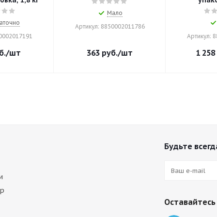
вка, 1,8 кг
упако
Мало
аточно
Артикул: 8850002011786
50002017191
Артикул: 
б.
/шт
363
руб.
/шт
1 258
Будьте всегда
и
ар
Оставайтесь 