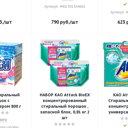
Артикул: 4901301364661
Артикул: 
б.
/шт
790
руб.
/шт
623
р
тиральный
НАБОР KAO Attack BioEX
KAO At
ок с
концентрированный
Стираль
ром 800 г
стиральный порошок ,
концент
запасной блок, 0,81 кг 2
универса
шт
ного
78951060991