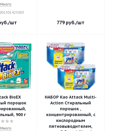
Много
4901301425003
уб.
/шт
779
руб.
/шт
tack BioEX
НАБОР Kao Attack Multi-
ный порошок
Action Стиральный
рированный,
порошок ,
льный, 900 г
концентрированный, с
кислородным
пятновыводителем,
Много