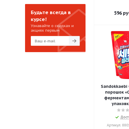
Будьте всегда в
596
ру
курсе!
Узнавайте о скидках и
акциях первым
Sandokkaebi
порошок «С
ферментами
упаковка
Дост
Артикул: 88