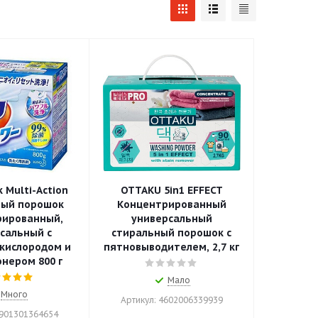
 Multi-Action
OTTAKU 5in1 EFFECT
ный порошок
Концентрированный
рированный,
универсальный
сальный с
стиральный порошок с
кислородом и
пятновыводителем, 2,7 кг
нером 800 г
Мало
Много
Артикул: 4602006339939
4901301364654