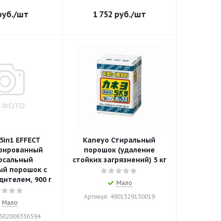
уб.
/шт
1 752
руб.
/шт
5in1 EFFECT
Kaneyo Стиральный
рированный
порошок (удаление
рсальный
стойких загрязнений) 5 кг
ый порошок с
ителем, 900 г
Мало
Артикул: 4901329130019
Мало
4602006336594