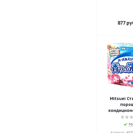
877
ру
Mitsuei С
порош
кондиционе
М
Артикул: 49