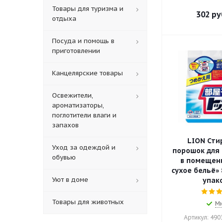
Товары для туризма и
302
ру
отдыха
Посуда и помощь в
приготовлении
Канцелярские товары
Освежители,
ароматизаторы,
поглотители влаги и
запахов
LION Сти
Уход за одеждой и
порошок для 
обувью
в помещени
сухое бельё» 
Уют в доме
упак
Товары для животных
М
Артикул: 49