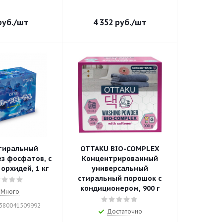
уб.
/шт
4 352
руб.
/шт
тиральный
OTTAKU BIO-COMPLEX
з фосфатов, с
Концентрированный
орхидей, 1 кг
универсальный
стиральный порошок с
кондиционером, 900 г
Много
4580041509992
Достаточно