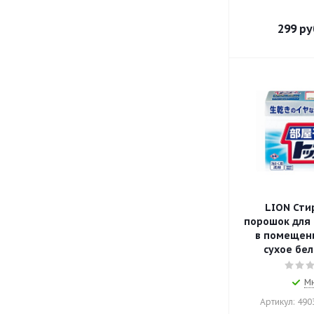
299
ру
LION Сти
порошок для 
в помещени
сухое бел
М
Артикул: 49