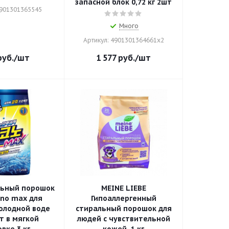
запасной блок 0,72 кг 2шт
4901301365545
Много
Артикул: 4901301364661x2
уб.
/шт
1 577
руб.
/шт
льный порошок
MEINE LIEBE
ono max для
Гипоаллергенный
холодной воде
стиральный порошок для
т в мягкой
людей с чувствительной