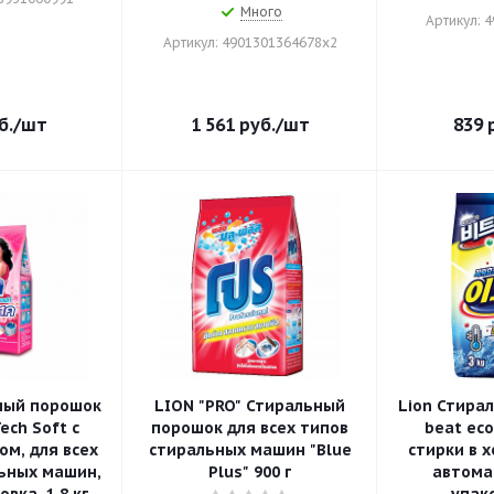
Много
Артикул: 
Артикул: 4901301364678x2
б.
/шт
1 561
руб.
/шт
839
р
ный порошок
LION "PRO" Стиральный
Lion Стира
ech Soft с
порошок для всех типов
beat ec
м, для всех
стиральных машин "Blue
стирки в 
ьных машин,
Plus" 900 г
автома