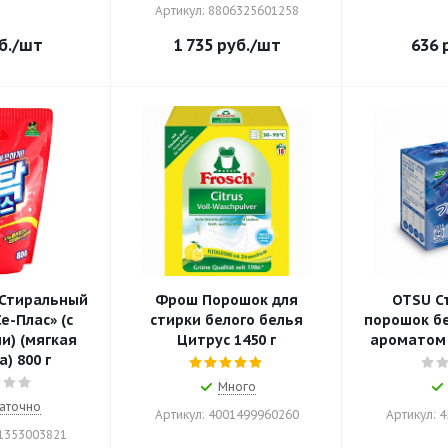
Артикул: 8806325601258
б.
/шт
1 735
руб.
/шт
636
р
 Стиральный
Фрош Порошок для
OTSU С
е-Плас» (с
стирки белого белья
порошок бе
) (мягкая
Цитрус 1450 г
ароматом 
) 800 г
Много
аточно
Артикул: 4001499960260
Артикул: 
01353003821