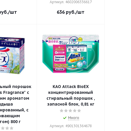
Артикул: 4602006336617
уб.
/шт
636
руб.
/шт
льный порошок
KAO Attack BioEX
 Fragrance" с
концентрированный
им ароматом
стиральный порошок ,
ндыша
запасной блок, 0,81 кг
ированный, с
ливающим
Много
ом) 800 г
Артикул: 4901301364678