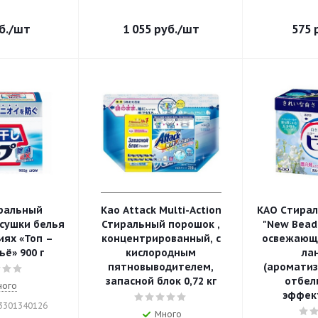
б.
/шт
1 055
руб.
/шт
575
р
ральный
Kao Attack Multi-Action
KAO Cтира
сушки белья
Стиральный порошок ,
"New Beads
ях «Топ –
концентрированный, с
освежающ
ьё» 900 г
кислородным
ла
пятновыводителем,
(ароматиз
запасной блок 0,72 кг
отбе
ного
эффект
03301340126
Много