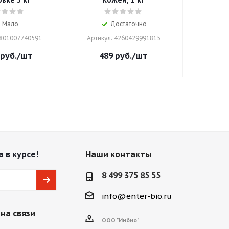
вке 3 кг
кожей, 1 кг
Мало
Достаточно
8801007740591
Артикул: 4260429991815
руб.
/шт
489
руб.
/шт
 в курсе!
Наши контакты
8 499 375 85 55
info@enter-bio.ru
на связи
ООО "Инбио"