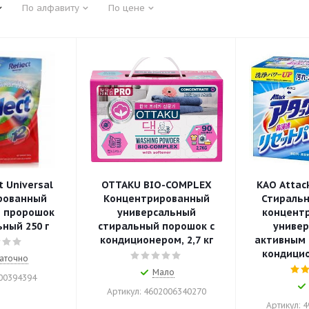
По алфавиту
По цене
t Universal
OTTAKU BIO-COMPLEX
KAO Attack
рованный
Концентрированный
Стираль
 пророшок
универсальный
концент
ный 250 г
стиральный порошок с
универ
кондиционером, 2,7 кг
активным 
кондицио
аточно
Мало
400394394
Артикул: 4602006340270
Артикул: 