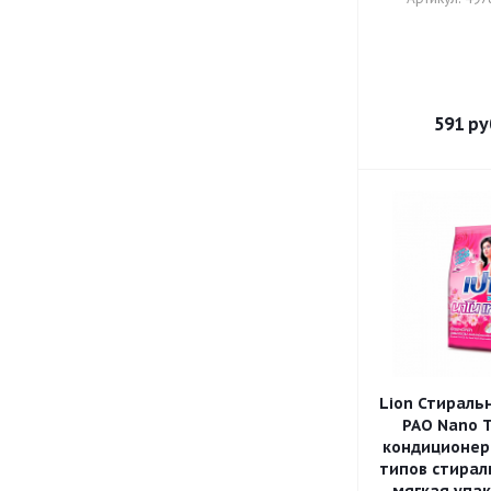
591
ру
Lion Стираль
PAO Nano T
кондиционеро
типов стирал