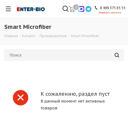
0
8 499 375 85 55
Заказать звонок
Smart Microfiber
Главная
-
Каталог
-
Производители
-
Smart Microfiber
К сожалению, раздел пуст
В данный момент нет активных
товаров