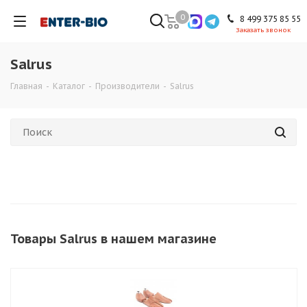
0
8 499 375 85 55
Заказать звонок
Salrus
Главная
-
Каталог
-
Производители
-
Salrus
Товары Salrus в нашем магазине