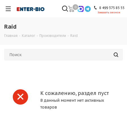
0
8 499 375 85 55
Заказать звонок
Raid
Главная
-
Каталог
-
Производители
-
Raid
К сожалению, раздел пуст
В данный момент нет активных
товаров