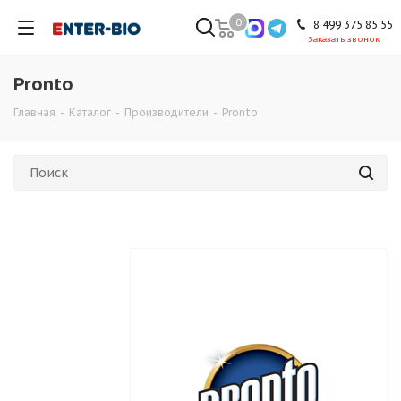
0
8 499 375 85 55
Заказать звонок
Pronto
Главная
-
Каталог
-
Производители
-
Pronto