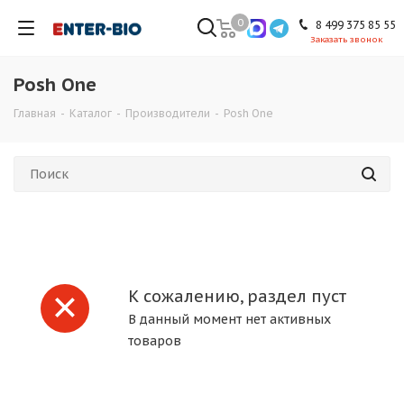
0
8 499 375 85 55
Заказать звонок
Posh One
Главная
-
Каталог
-
Производители
-
Posh One
К сожалению, раздел пуст
В данный момент нет активных
товаров