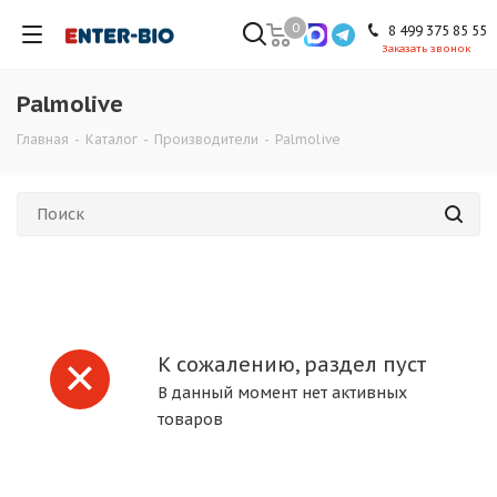
0
8 499 375 85 55
Заказать звонок
Palmolive
Главная
-
Каталог
-
Производители
-
Palmolive
К сожалению, раздел пуст
В данный момент нет активных
товаров