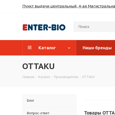
Пункт выдачи центральный, 4-ая Магистральная
Каталог
Наши бренды
OTTAKU
Главная
-
Каталог
-
Производители
-
OTTAKU
Блог
Товары OTTA
Вопрос-ответ