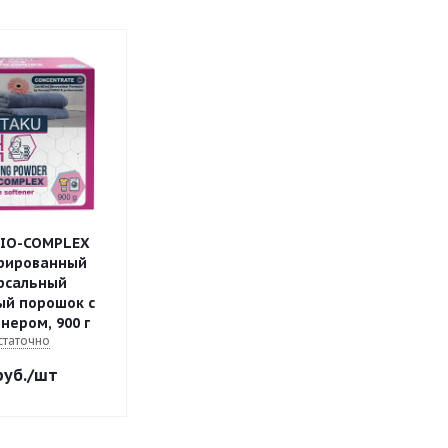
BIO-COMPLEX
рированный
рсальный
ый порошок с
нером, 900 г
статочно
уб.
/шт