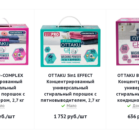
O-COMPLEX
OTTAKU 5in1 EFFECT
OTTAKU 
рованный
Концентрированный
Концент
альный
универсальный
униве
 порошок с
стиральный порошок с
стиральн
ом, 2,7 кг
пятновыводителем, 2,7 кг
кондицио
ло
Мало
До
б.
/шт
1 752
руб.
/шт
636
р