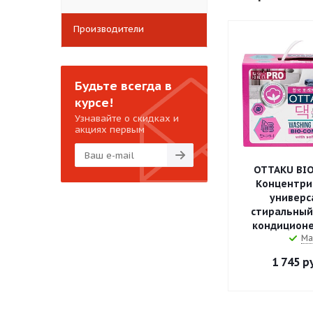
Производители
Будьте всегда в
курсе!
Узнавайте о скидках и
акциях первым
OTTAKU BI
Концентри
универс
стиральный
кондиционер
Ма
1 745
ру