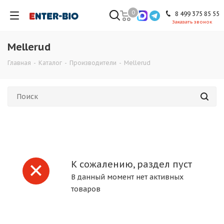
0
8 499 375 85 55
Заказать звонок
Mellerud
Главная
-
Каталог
-
Производители
-
Mellerud
К сожалению, раздел пуст
В данный момент нет активных
товаров