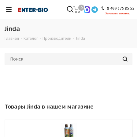
0
8 499 375 85 55
Заказать звонок
Jinda
Главная
-
Каталог
-
Производители
-
Jinda
Товары Jinda в нашем магазине