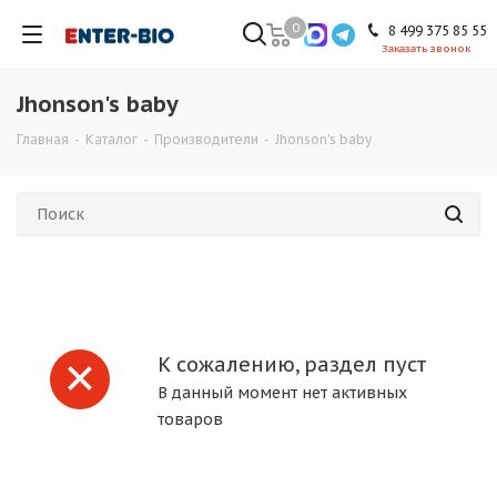
0
8 499 375 85 55
Заказать звонок
Jhonson's baby
Главная
-
Каталог
-
Производители
-
Jhonson's baby
К сожалению, раздел пуст
В данный момент нет активных
товаров