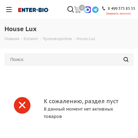
0
8 499 375 85 55
Заказать звонок
House Lux
Главная
-
Каталог
-
Производители
-
House Lux
К сожалению, раздел пуст
В данный момент нет активных
товаров