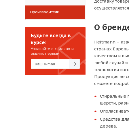
доставку товар
осуществляется
Производители
О бренд
Будьте всегда в
курсе!
Heitmann – изв
странах Европы
Узнавайте о скидках и
акциях первым
качеством и вы
любой случай ж
технологии изг
Продукция не с
сможете подроб
Стиральные п
шерсти, разн
Ополаскивате
Средства для
дерева.