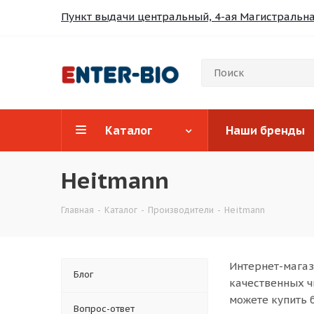
Пункт выдачи центральный, 4-ая Магистральная
Каталог
Наши бренды
Heitmann
Главная
-
Каталог
-
Производители
-
Heitmann
Интернет-магаз
Блог
качественных ч
можете купить 
Вопрос-ответ