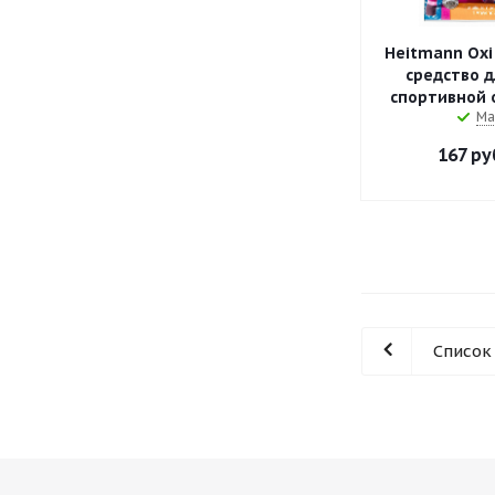
Heitmann Oxi
cредство д
спортивной 
Ма
167
ру
Список