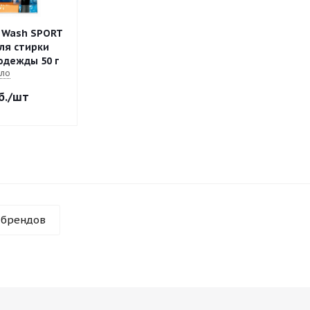
 Wash SPORT
ля стирки
одежды 50 г
ло
б.
/шт
 брендов