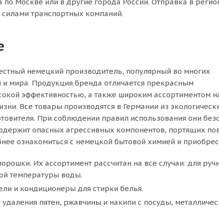
а по Москве или в другие города России. Отправка в реги
 силами транспортных компаний.
е
естный немецкий производитель, популярный во многих
 и мира. Продукция бренда отличается прекрасным
сокой эффективностью, а также широким ассортиментом н
изни. Все товары производятся в Германии из экологическ
отовителя. При соблюдении правил использования они бе
одержит опасных агрессивных компонентов, портящих пов
нее ознакомиться с немецкой бытовой химией и приобре
орошки. Их ассортимент рассчитан на все случаи: для руч
ой температуры воды.
ли и кондиционеры для стирки белья.
 удаления пятен, ржавчины и накипи с посуды, металличе