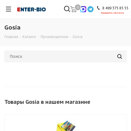
0
8 499 375 85 55
Заказать звонок
Gosia
Главная
-
Каталог
-
Производители
-
Gosia
Товары Gosia в нашем магазине