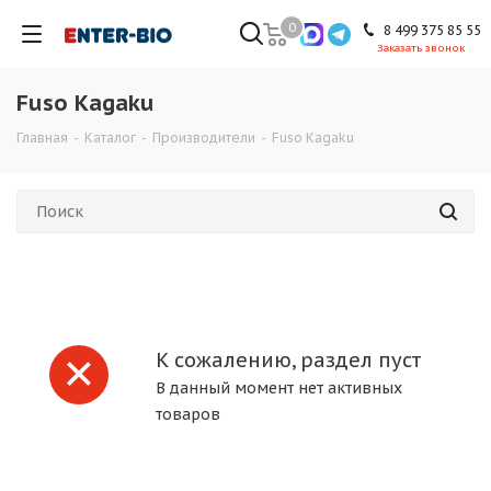
0
8 499 375 85 55
Заказать звонок
Fuso Kagaku
Главная
-
Каталог
-
Производители
-
Fuso Kagaku
К сожалению, раздел пуст
В данный момент нет активных
товаров