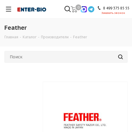
0
8 499 375 85 55
Заказать звонок
Feather
Главная
-
Каталог
-
Производители
-
Feather