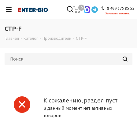
0
8 499 375 85 55
Заказать звонок
CTP-F
Главная
-
Каталог
-
Производители
-
CTP-F
К сожалению, раздел пуст
В данный момент нет активных
товаров