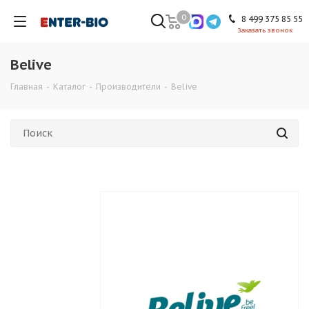
0
8 499 375 85 55
Заказать звонок
Belive
Главная
-
Каталог
-
Производители
-
Belive