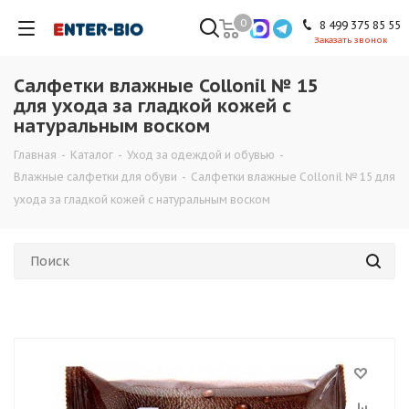
0
8 499 375 85 55
Заказать звонок
Салфетки влажные Collonil № 15
для ухода за гладкой кожей с
натуральным воском
Главная
-
Каталог
-
Уход за одеждой и обувью
-
Влажные салфетки для обуви
-
Салфетки влажные Collonil № 15 для
ухода за гладкой кожей с натуральным воском