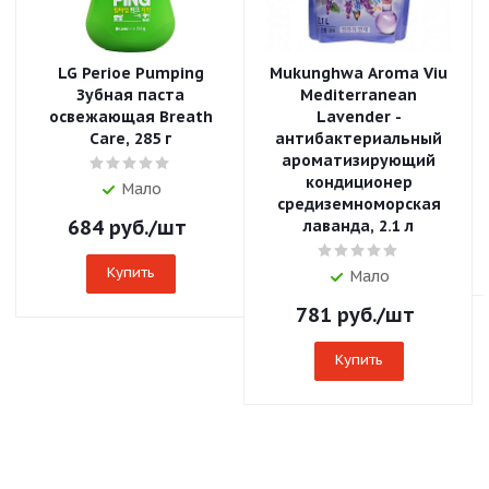
LG Perioe Pumping
Mukunghwa Aroma Viu
Зубная паста
Mediterranean
освежающая Breath
Lavender -
Care, 285 г
антибактериальный
ароматизирующий
кондиционер
Мало
средиземноморская
684
руб.
/шт
лаванда, 2.1 л
Купить
Мало
781
руб.
/шт
Купить