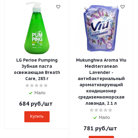
LG Perioe Pumping
Mukunghwa Aroma Viu
Зубная паста
Mediterranean
освежающая Breath
Lavender -
Care, 285 г
антибактериальный
ароматизирующий
кондиционер
Мало
средиземноморская
684
руб.
/шт
лаванда, 2.1 л
Купить
Мало
781
руб.
/шт