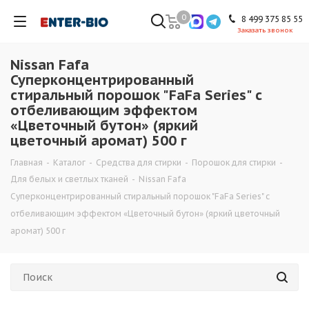
0
8 499 375 85 55
Заказать звонок
Nissan Fafa
Суперконцентрированный
стиральный порошок "FaFa Series" с
отбеливающим эффектом
«Цветочный бутон» (яркий
цветочный аромат) 500 г
Главная
-
Каталог
-
Средства для стирки
-
Порошок для стирки
-
Для белых и светлых тканей
-
Nissan Fafa
Суперконцентрированный стиральный порошок "FaFa Series" с
отбеливающим эффектом «Цветочный бутон» (яркий цветочный
аромат) 500 г