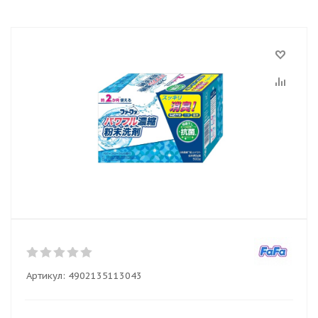
Артикул:
4902135113043