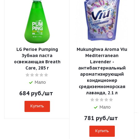
LG Perioe Pumping
Mukunghwa Aroma Viu
Зубная паста
Mediterranean
освежающая Breath
Lavender -
Care, 285 г
антибактериальный
ароматизирующий
кондиционер
Мало
средиземноморская
684
руб.
/шт
лаванда, 2.1 л
Купить
Мало
781
руб.
/шт
Купить