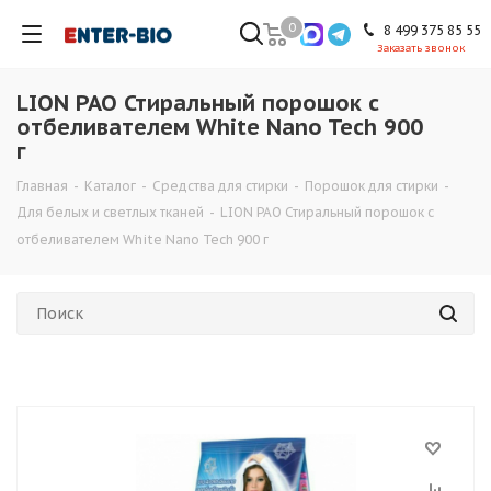
0
8 499 375 85 55
Заказать звонок
LION PAO Стиральный порошок с
отбеливателем White Nano Tech 900
г
Главная
-
Каталог
-
Средства для стирки
-
Порошок для стирки
-
Для белых и светлых тканей
-
LION PAO Стиральный порошок с
отбеливателем White Nano Tech 900 г