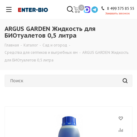
0
8 499 375 85 55
Заказать звонок
ARGUS GARDEN Жидкость для
БИОтуалетов 0,5 литра
Главная
-
Каталог
-
Сад и огород
-
Средства для септиков и выгребных ям
-
ARGUS GARDEN Жидкость
для БИОтуалетов 0,5 литра