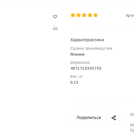
Арти
Характеристики
Страна производства
Япония
Штрихкод
4971710395730
Вес, кг
0.23
Ц
Поделиться
Б
П