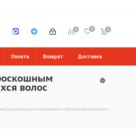
0
0
0
0
Оплата
Возврат
Доставка
 роскошным
хся волос
войным роскошным восстановлением глубокоповреждённых и