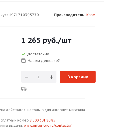
кул:
4971710395730
Производитель:
Kose
1 265
руб.
/шт
Достаточно
Нашли дешевле?
В корзину
ена действительна только для интернет-магазина
есплатный номер
8 800 301 80 85
ункты выдачи:
www.enter-bio.ru/contacts/