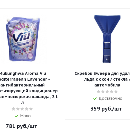
Mukunghwa Aroma Viu
Скребок Sweepa для уда
diterranean Lavender -
льда с окон / cтекла 
антибактериальный
автомобиля
атизирующий кондиционер
земноморская лаванда, 2.1
Достаточно
л
359
руб.
/шт
Мало
781
руб.
/шт