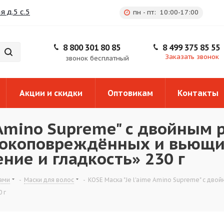
 д.5 с.5
пн - пт: 10:00-17:00
8 800 301 80 85
8 499 375 85 55
Заказать звонок
звонок бесплатный
Акции и скидки
Оптовикам
Контакты
e Amino Supreme" с двойным
бокоповреждённых и вьющи
ние и гладкость» 230 г
ами
-
Маски для волос
-
KOSE Маска "Je l'aime Amino Supreme" с д
 г