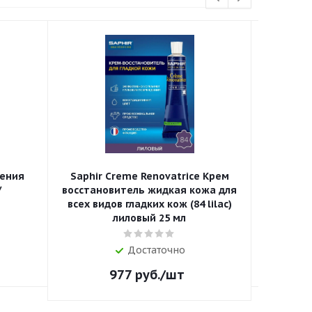
ления
Saphir Creme Renovatrice Крем
Набор P
/
восстановитель жидкая кожа для
абразив
всех видов гладких кож (84 lilac)
лиловый 25 мл
Достаточно
977
руб.
/шт