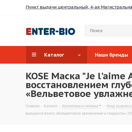
Пункт выдачи центральный, 4-ая Магистральная
Каталог
Наши бренды
KOSE Маска "Je l'aim
восстановлением глу
«Вельветовое увлажне
Главная
-
Каталог
-
Косметика и гигиена
-
Уход за волос
вьющихся волос «Вельветовое увлажнение и гладкость» 230