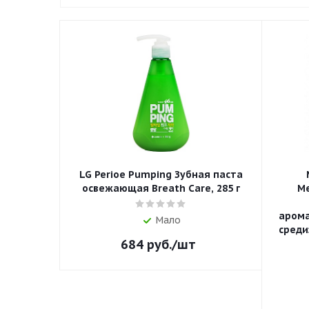
LG Perioe Pumping Зубная паста
освежающая Breath Care, 285 г
Me
аром
Мало
среди
684
руб.
/шт