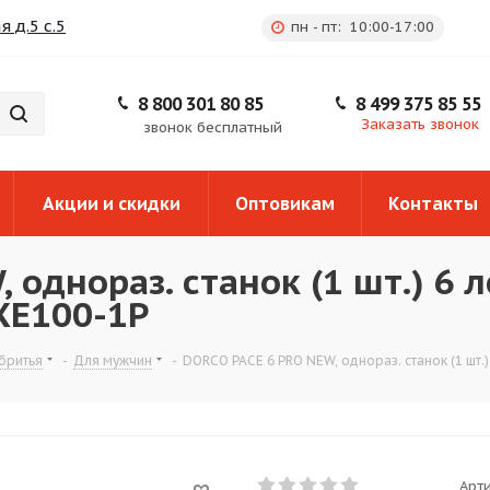
 д.5 с.5
пн - пт: 10:00-17:00
8 800 301 80 85
8 499 375 85 55
Заказать звонок
звонок бесплатный
Акции и скидки
Оптовикам
Контакты
однораз. станок (1 шт.) 6 л
SXE100-1P
бритья
-
Для мужчин
-
DORCO PACE 6 PRO NEW, однораз. станок (1 шт.)
Арти