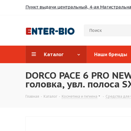
Пункт выдачи центральный, 4-ая Магистральная
Каталог
Наши бренды
DORCO PACE 6 PRO NEW, 
головка, увл. полоса 
Главная
-
Каталог
-
Косметика и гигиена
-
Средства для 