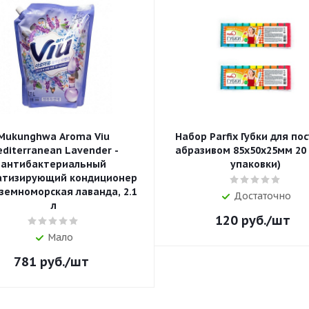
Mukunghwa Aroma Viu
Набор Parfix Губки для по
diterranean Lavender -
абразивом 85х50х25мм 20 
антибактериальный
упаковки)
атизирующий кондиционер
земноморская лаванда, 2.1
Достаточно
л
120
руб.
/шт
Мало
781
руб.
/шт