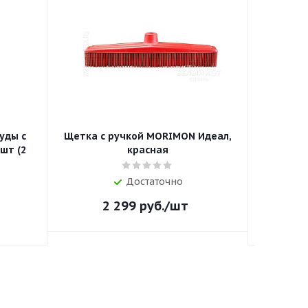
суды с
Щетка с ручкой MORIMON Идеал,
NEO
шт (2
красная
Концен
пророш
Достаточно
2 299
руб.
/шт