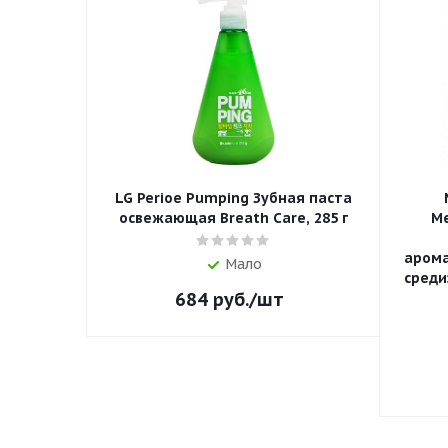
LG Perioe Pumping Зубная паста
освежающая Breath Care, 285 г
Me
аром
Мало
среди
684
руб.
/шт