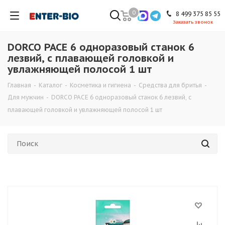
0
8 499 375 85 55
Заказать звонок
DORCO PACE 6 одноразовый станок 6
лезвий, с плавающей головкой и
увлажняющей полосой 1 шт
Главная
-
Каталог
-
Косметика и гигиена
-
Средства для бритья
-
Для мужчин
-
DORCO PACE 6 одноразовый станок 6 лезвий, с
плавающей головкой и увлажняющей полосой 1 шт