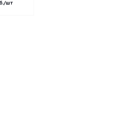
б.
/шт