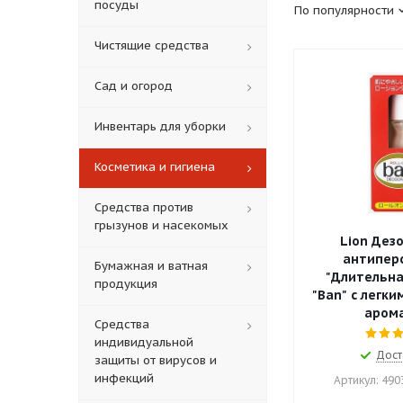
посуды
По популярности
Чистящие средства
Сад и огород
Инвентарь для уборки
Косметика и гигиена
Средства против
грызунов и насекомых
Lion Дез
антипер
Бумажная и ватная
"Длительна
продукция
"Ban" с легк
аром
Средства
индивидуальной
Дост
защиты от вирусов и
инфекций
Артикул: 49