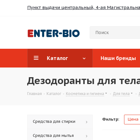
Пункт выдачи центральный, 4-ая Магистральная
Каталог
Наши бренды
Дезодоранты для тел
Главная
-
Каталог
-
Косметика и гигиена
-
Для тела
-
Фильтр:
Цена
Средства для стирки
Средства для мытья