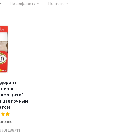
По алфавиту
По цене
одорант-
спирант
я защита"
им цветочным
атом
аточно
03301188711