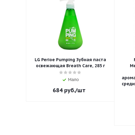
LG Perioe Pumping Зубная паста
освежающая Breath Care, 285 г
Me
аром
Мало
среди
684
руб.
/шт