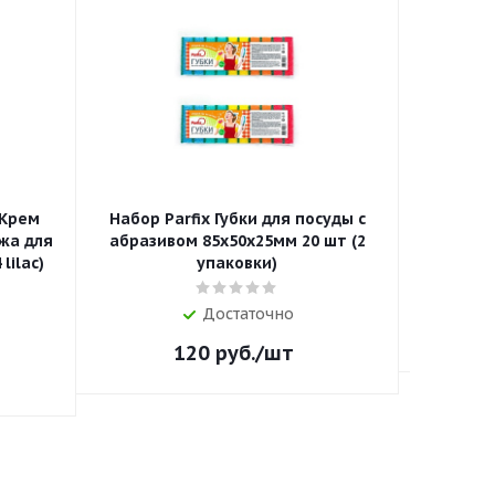
 Крем
Набор Parfix Губки для посуды с
Щетка с
жа для
абразивом 85х50х25мм 20 шт (2
lilac)
упаковки)
Достаточно
120
руб.
/шт