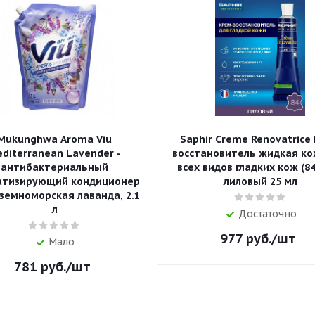
Mukunghwa Aroma Viu
Saphir Creme Renovatrice
diterranean Lavender -
восстановитель жидкая ко
антибактериальный
всех видов гладких кож (84 
атизирующий кондиционер
лиловый 25 мл
земноморская лаванда, 2.1
л
Достаточно
977
руб.
/шт
Мало
781
руб.
/шт