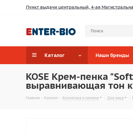
Пункт выдачи центральный, 4-ая Магистральная
Каталог
Наши бренды
KOSE Крем-пенка "So
выравнивающая тон ко
Главная
-
Каталог
-
Косметика и гигиена
-
Для лица
-