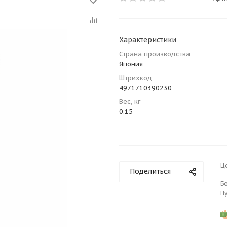
Характеристики
Страна производства
Япония
Штрихкод
4971710390230
Вес, кг
0.15
Ц
Поделиться
Б
П