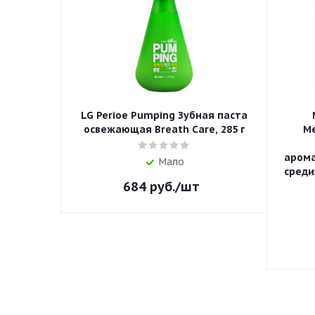
LG Perioe Pumping Зубная паста
освежающая Breath Care, 285 г
Me
аром
Мало
среди
684
руб.
/шт