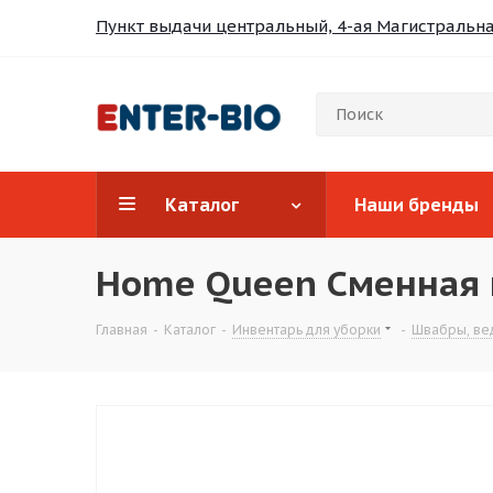
Пункт выдачи центральный, 4-ая Магистральная
Каталог
Наши бренды
Home Queen Сменная 
Главная
-
Каталог
-
Инвентарь для уборки
-
Швабры, ве