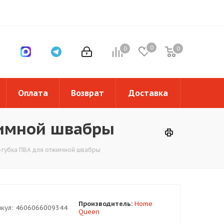
0
0
0
0
Оплата
Возврат
Доставка
жимной швабры
-губка ПВА для отжимной швабры
Производитель:
Home
кул:
4606066009344
Queen