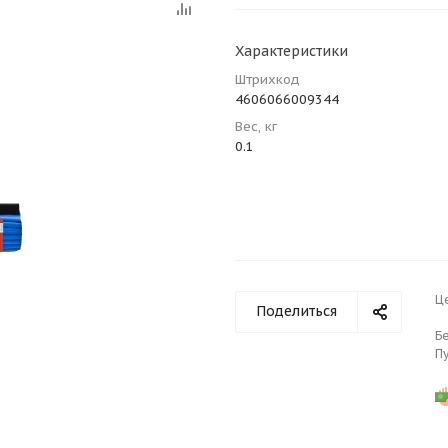
Характеристики
Штрихкод
4606066009344
Вес, кг
0.1
Ц
Поделиться
Б
П