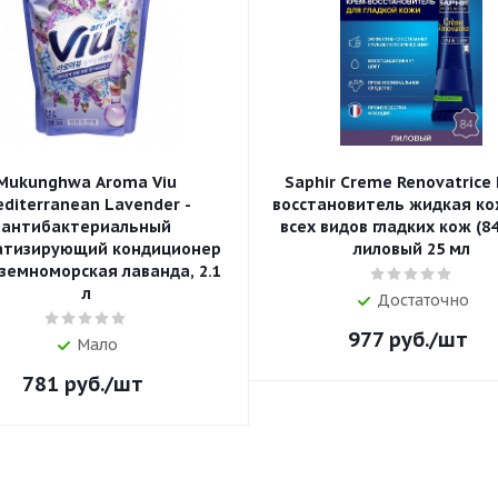
Mukunghwa Aroma Viu
Saphir Creme Renovatrice
diterranean Lavender -
восстановитель жидкая ко
антибактериальный
всех видов гладких кож (84 
атизирующий кондиционер
лиловый 25 мл
земноморская лаванда, 2.1
л
Достаточно
977
руб.
/шт
Мало
781
руб.
/шт