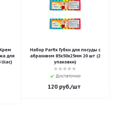
 Крем
Набор Parfix Губки для посуды с
Щетка с
жа для
абразивом 85х50х25мм 20 шт (2
lilac)
упаковки)
Достаточно
120
руб.
/шт