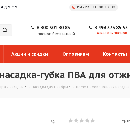
 д.5 с.5
пн - пт: 10:00-17:00
8 800 301 80 85
8 499 375 85 55
Заказать звонок
звонок бесплатный
Акции и скидки
Оптовикам
Контакты
насадка-губка ПВА для от
дра и насадки
-
Насадки для швабры
-
Home Queen Сменная насадка
Арти