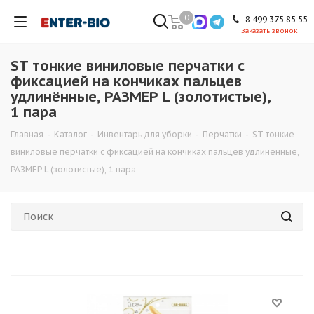
0
8 499 375 85 55
Заказать звонок
ST тонкие виниловые перчатки с
фиксацией на кончиках пальцев
удлинённые, РАЗМЕР L (золотистые),
1 пара
Главная
-
Каталог
-
Инвентарь для уборки
-
Перчатки
-
ST тонкие
виниловые перчатки с фиксацией на кончиках пальцев удлинённые,
РАЗМЕР L (золотистые), 1 пара