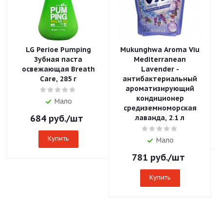
LG Perioe Pumping
Mukunghwa Aroma Viu
Зубная паста
Mediterranean
освежающая Breath
Lavender -
Care, 285 г
антибактериальный
ароматизирующий
кондиционер
Мало
средиземноморская
684
руб.
/шт
лаванда, 2.1 л
Купить
Мало
781
руб.
/шт
Купить