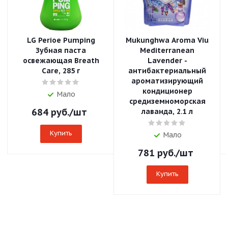
LG Perioe Pumping
Mukunghwa Aroma Viu
Зубная паста
Mediterranean
освежающая Breath
Lavender -
Care, 285 г
антибактериальный
ароматизирующий
кондиционер
Мало
средиземноморская
684
руб.
/шт
лаванда, 2.1 л
Купить
Мало
781
руб.
/шт
Купить