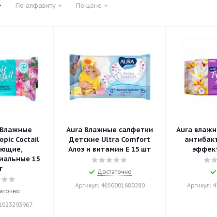
По алфавиту
По цене
 Влажные
Aura Влажные салфетки
Aura влажн
pic Coctail
Детские Ultra Comfort
антибак
ющие,
Алоэ и витамин Е 15 шт
эффек
иальные 15
т
Достаточно
Артикул: 4650001680280
Артикул: 
аточно
51023293967