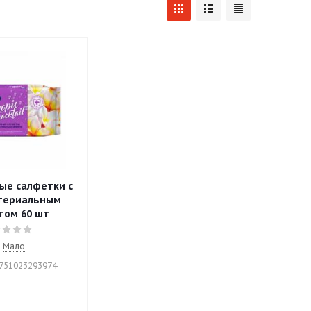
ые салфетки c
териальным
том 60 шт
Мало
4751023293974