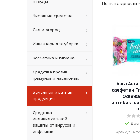
посуды
По популярности
Чистящие средства
Сад и огород
Инвентарь для уборки
Косметика и гигиена
Средства против
грызунов и насекомых
Aura Aura
салфетки Tro
Бумажная и ватная
Освежа
продукция
антибактер
ш
Средства
индивидуальной
Дост
защиты от вирусов и
инфекций
Артикул: 47